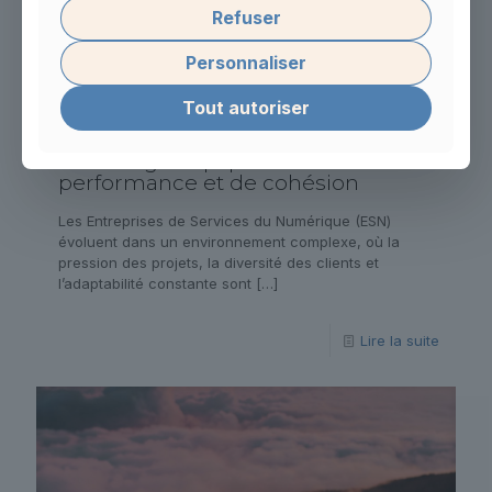
Refuser
Personnaliser
Tout autoriser
Coaching d’équipe : un levier de
performance et de cohésion
Les Entreprises de Services du Numérique (ESN)
évoluent dans un environnement complexe, où la
pression des projets, la diversité des clients et
l’adaptabilité constante sont
[…]
Lire la suite